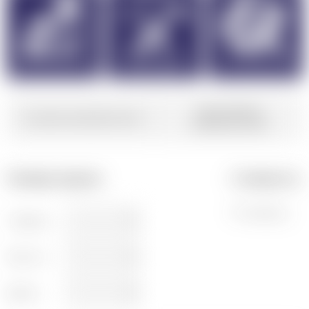
Гарантийные
Условия приобретения
обязательства
Размер экрана:
Стоимость:
По запросу
Глубина:
Высота:
Длина: