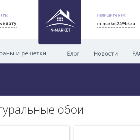
ать:
Напишите нам:
ь карту
in-market24@bk.ru
раны и решетки
Блог
Новости
FA
туральные обои