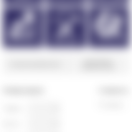
Гарантийные
Условия приобретения
обязательства
Размер экрана:
Стоимость:
По запросу
Глубина:
Высота: