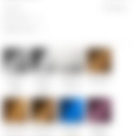
Пластик
По запросу
Длина листа:
2,6 м
Ширина листа:
1 м
Multistyle
Multistyle
Multistyle
Multistyle Gold
Silver 5x5
Silver 10x10
Silver 3-6 line
5x5 Classic
Classic,
Classic,
Diamond
Diamond
Diamond
Multistyle Gold
Multistyle Gold
Multistyle Sky
Multystyle
10x10 Classic
20x20 Classic
Blu 10x10
Rose 5x5