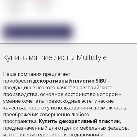
Multistyle
Multistyle
Magic Black
Hollywood 5x5
Diagonal
Classic
15x15
Покупка в один клик
Купить мягкие листы Multistyle
Наша компания предлагает
приобрести
декоративный пластик SIBU
–
продукцию высокого качества австрийского
производства, основное достоинство которой –
умение сочетать превосходные эстетические
качества, простоту использования и возможность
преображения совершенно любого
пространства.
Купить декоративный пластик
,
предназначенный для отделки мебельных фасадов,
изготовления сувенирной, подарочной и