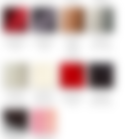
Classic
Diamond
Multistyle
Multistyle
Multistyle
Multistyle
Magic Red 5x5
Antracite 5x5
Copper
Сталь HGS
Classic
Classic
Brushed
10x10 Classic
10x10
Diamond
Multistyle
Multistyle
Multistyle
Multistyle
Сталь HGS
Magic Creme
Magic Red 5x5
Magic Black
30x15 Classic
5x5 Classic
Classic
30x30 Classic