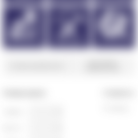
Гарантийные
Условия приобретения
обязательства
Размер экрана:
Стоимость:
По запросу
Глубина:
Высота: